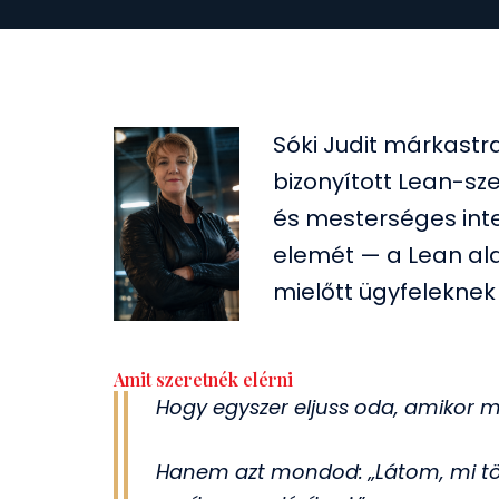
Sóki Judit márkastr
bizonyított Lean-sze
és mesterséges int
elemét — a Lean al
mielőtt ügyfeleknek
Amit szeretnék elérni
Hogy egyszer eljuss oda, amikor 
Hanem azt mondod: „Látom, mi tör