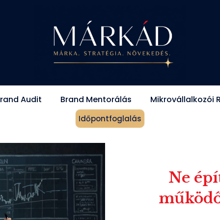
rand Audit
Brand Mentorálás
Mikrovállalkozói 
Időpontfoglalás
Ne épí
működő 