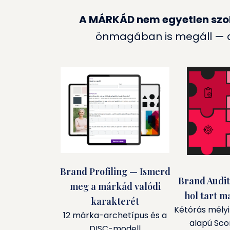
A MÁRKÁD nem egyetlen szol
önmagában is megáll — at
Brand Profiling — Ismerd
Brand Audit
meg a márkád valódi
hol tart m
karakterét
Kétórás mélyi
12 márka-archetípus és a
alapú Scor
DISC-modell