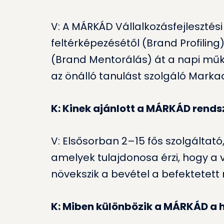
V: A MÁRKÁD Vállalkozásfejlesztés
feltérképezésétől (Brand Profilin
(Brand Mentorálás) át a napi műk
az önálló tanulást szolgáló Marka
K: Kinek ajánlott a MÁRKÁD rends
V: Elsősorban 2–15 fős szolgáltató
amelyek tulajdonosa érzi, hogy a
növekszik a bevétel a befektetet
K: Miben különbözik a MÁRKÁD a