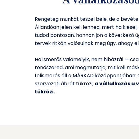
Rengeteg munkát teszel bele, de a bevétel
Állandóan jelen kell lenned, mert ha kiesel
tudod pontosan, honnan jön a következő ügy
tervek ritkán valósulnak meg úgy, ahogy e
Ha ismerős valamelyik, nem hibáztál — csa
rendszered, ami megmutatja, mit kell másk
felismerés áll a MÁRKÁD középpontjában: 
szervezeti ábrát tükrözi,
a vállalkozás a
tükrözi.