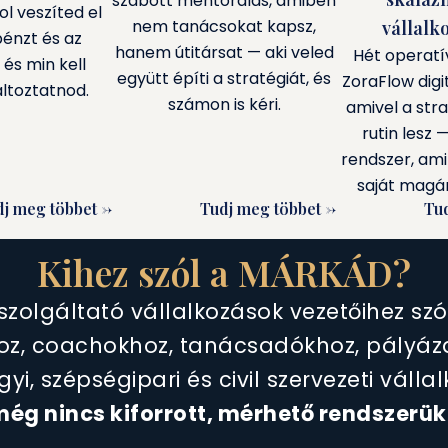
szabott mentorálás, amiben
ol veszíted el
nem tanácsokat kapsz,
vállalk
pénzt és az
hanem útitársat — aki veled
Hét operatí
és min kell
együtt építi a stratégiát, és
ZoraFlow digit
ltoztatnod.
számon is kéri.
amivel a stra
rutin lesz 
rendszer, ami
saját magár
j meg többet ->
Tudj meg többet ->
Tud
Kihez szól a MÁRKÁD?
szolgáltató vállalkozások vezetőihez sz
oz, coachokhoz, tanácsadókhoz, pályáz
yi, szépségipari és civil szervezeti válla
ég nincs kiforrott, mérhető rendszerük