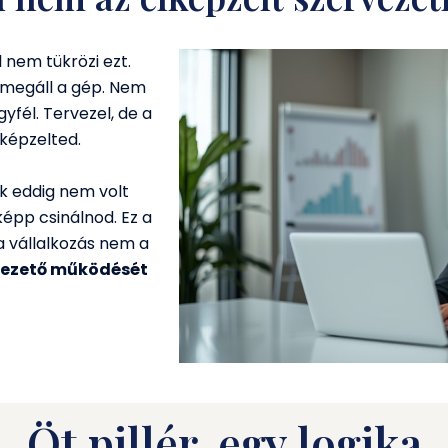
 nem tükrözi ezt.
, megáll a gép. Nem
fél. Tervezel, de a
lképzelted.
k eddig nem volt
épp csinálnod. Ez a
a vállalkozás nem a
 vezető működését
Öt pillér, egy logika