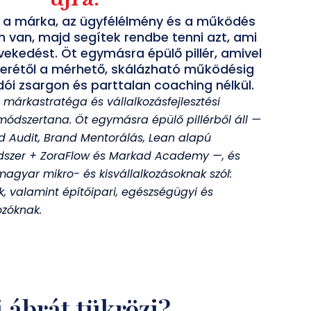
a márka, az ügyfélélmény és a működés
 van, majd segítek rendbe tenni azt, ami
ekedést. Öt egymásra épülő pillér, amivel
erétől a mérhető, skálázható működésig
ói zsargon és parttalan coaching nélkül.
t márkastratéga és vállalkozásfejlesztési
 módszertana.
Öt egymásra épülő pillérből áll —
nd Audit, Brand Mentorálás, Lean alapú
ndszer + ZoraFlow és Markad Academy —, és
magyar mikro- és kisvállalkozásoknak szól:
, valamint építőipari, egészségügyi és
ozóknak.
i ábrát tükrözi?