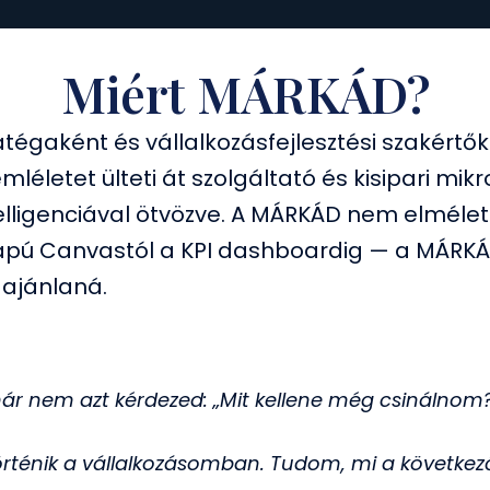
Miért MÁRKÁD?
atégaként és vállalkozásfejlesztési szakértő
mléletet ülteti át szolgáltató és kisipari m
elligenciával ötvözve. A MÁRKÁD nem elméle
apú Canvastól a KPI dashboardig — a MÁRKÁ
 ajánlaná.
már nem azt kérdezed: „Mit kellene még csinálnom
ténik a vállalkozásomban. Tudom, mi a következő