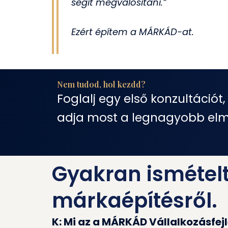
segít megvalósítani.”
Ezért építem a MÁRKÁD-at.
Nem tudod, hol kezdd?
Foglalj egy első konzultációt,
adja most a legnagyobb elm
Gyakran ismételt 
márkaépítésről.
K: Mi az a MÁRKÁD Vállalkozásfej