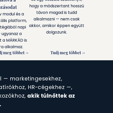
hogy a módszertant hosszú
ozásodat
távon magad is tudd
v modul és a
alkalmazni — nem csak
ális platform,
akkor, amikor éppen együtt
tégiából napi
dolgozunk.
— ugyanaz a
t a MÁRKÁD is
a alkalmaz.
j meg többet ->
Tudj meg többet ->
ól — marketingesekhez,
atírókhoz, HR-cégekhez —,
lkozókhoz,
akik túlnőttek az
.