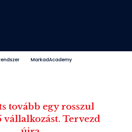
Rendszer
MarkadAcademy
ts tovább egy rosszul
vállalkozást. Tervezd
újra.