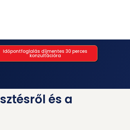
Időpontfoglalás díjmentes 30 perces
konzultációra
sztésről és a