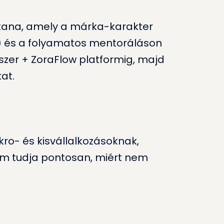
zertana, amely a márka-karakter
it) és a folyamatos mentoráláson
zer + ZoraFlow platformig, majd
at.
kro- és kisvállalkozásoknak,
em tudja pontosan, miért nem