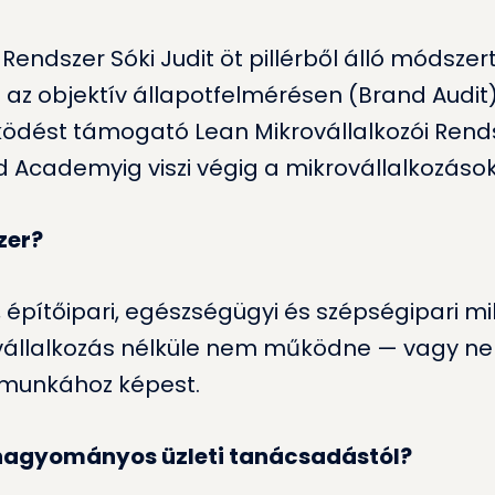
i Rendszer Sóki Judit öt pillérből álló móds
g) az objektív állapotfelmérésen (Brand Aud
ödést támogató Lean Mikrovállalkozói Rends
d Academyig viszi végig a mikrovállalkozások
zer?
, építőipari, egészségügyi és szépségipari mi
 vállalkozás nélküle nem működne — vagy n
t munkához képest.
 hagyományos üzleti tanácsadástól?