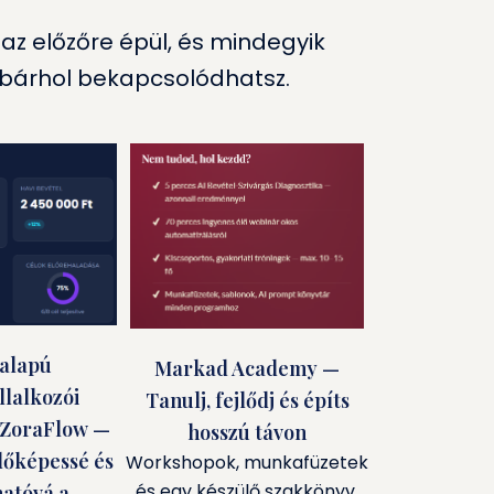
r az előzőre épül, és mindegyik
 bárhol bekapcsolódhatsz.
alapú
Markad Academy —
lalkozói
Tanulj, fejlődj és építs
 ZoraFlow —
hosszú távon
őképessé és
Workshopok, munkafüzetek
és egy készülő szakkönyv,
atóvá a