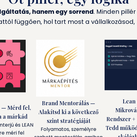
gáltatás, hanem egy sorrend
. Minden pillé
tól függően, hol tart most a vállalkozásod,
Lean 
Brand Mentorálás —
 — Mérd fel,
Mikrovál
Alakítsd ki a következő
a a márkád
Rendszer +
szint stratégiáját
nterjú és LEAN
Tedd működ
Folyamatos, személyre
e méri fel
skálázh