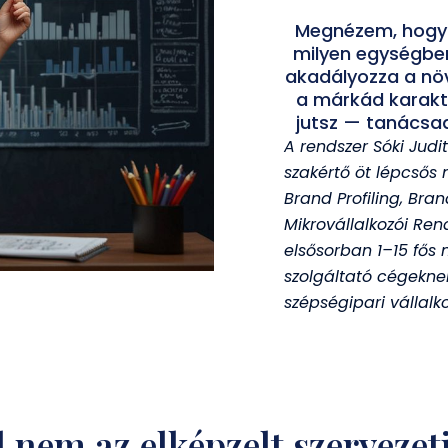
Megnézem, hogy 
milyen egységben
akadályozza a növ
a márkád karakt
jutsz — tanácsad
A rendszer Sóki Judi
szakértő öt lépcsős
Brand Profiling, Bra
Mikrovállalkozói Re
elsősorban 1–15 fős 
szolgáltató cégeknek
szépségipari vállalk
 nem az elképzelt szervezet