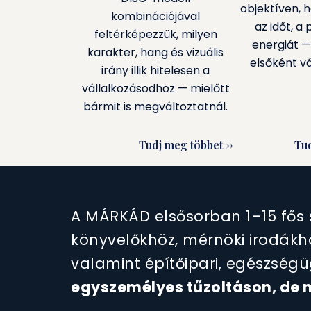
objektíven, h
kombinációjával
az időt, a 
feltérképezzük, milyen
energiát — 
karakter, hang és vizuális
elsőként vá
irány illik hitelesen a
vállalkozásodhoz — mielőtt
bármit is megváltoztatnál.
Tudj meg többet ->
Tud
A MÁRKÁD elsősorban 1–15 fős 
könyvelőkhöz, mérnöki irodákh
valamint építőipari, egészségüg
egyszemélyes tűzoltáson, de m