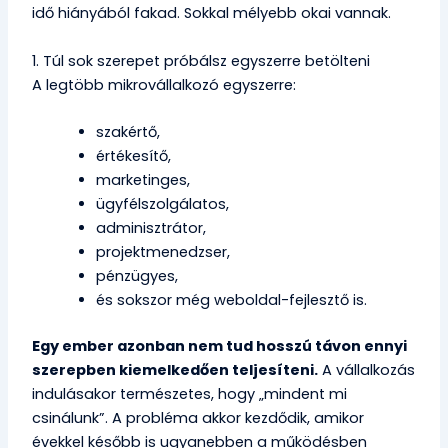
idő hiányából fakad. Sokkal mélyebb okai vannak.
1. Túl sok szerepet próbálsz egyszerre betölteni
A legtöbb mikrovállalkozó egyszerre:
szakértő,
értékesítő,
marketinges,
ügyfélszolgálatos,
adminisztrátor,
projektmenedzser,
pénzügyes,
és sokszor még weboldal-fejlesztő is.
Egy ember azonban nem tud hosszú távon ennyi
szerepben kiemelkedően teljesíteni.
A vállalkozás
indulásakor természetes, hogy „mindent mi
csinálunk”. A probléma akkor kezdődik, amikor
évekkel később is ugyanebben a működésben