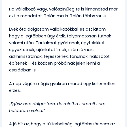
Ha vállalkozó vagy, valószínűleg te is kimondtad már
ezt a mondatot. Talán ma is. Talán többször is.
Évek óta dolgozom vállalkozókkal, és azt látom,
hogy a legtöbben úgy érzik, folyamatosan futnak
valami után. Tartalmat gyártanak, ügyfelekkel
egyeztetnek, ajánlatot írnak, számláznak,
adminisztrálnak, fejlesztenek, tanulnak, hálózatot
építenek – és közben próbálnak jelen lenni a
családban is.
A nap végén mégis gyakran marad egy kellemetlen
érzés:
„Egész nap dolgoztam, de mintha semmit sem
haladtam volna.”
A jó hír az, hogy a túlterheltség legtöbbször nem az