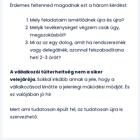
Érdemes feltenned magadnak ezt a három kérdést:
Mely feladataim ismétlődnek újra és újra?
Melyik tevékenységet végzem csak úgy,
megszokásból?
Mi az az egy dolog, amit ha rendszereznék
vagy delegálnék, azonnal felszabadítana
heti 2-3 órát?
A vállalkozói túlterheltség nem a siker
velejárója.
Sokkal inkább annak a jele, hogy a
vállalkozásod kinőtte a jelenlegi működési módját. És
ez valójában jó hír.
Mert ami tudatosan épült fel, az tudatosan újra is
szervezhető.