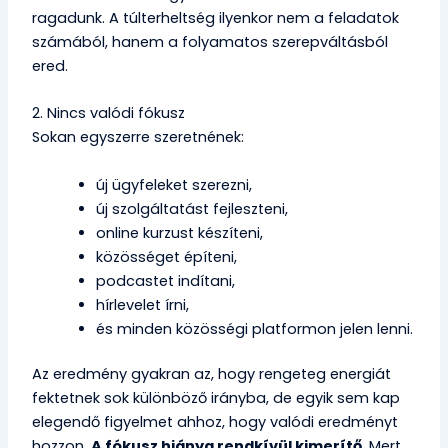
ragadunk. A túlterheltség ilyenkor nem a feladatok
számából, hanem a folyamatos szerepváltásból
ered.
2. Nincs valódi fókusz
Sokan egyszerre szeretnének:
új ügyfeleket szerezni,
új szolgáltatást fejleszteni,
online kurzust készíteni,
közösséget építeni,
podcastet indítani,
hírlevelet írni,
és minden közösségi platformon jelen lenni.
Az eredmény gyakran az, hogy rengeteg energiát
fektetnek sok különböző irányba, de egyik sem kap
elegendő figyelmet ahhoz, hogy valódi eredményt
hozzon.
A fókusz hiánya rendkívül kimerítő.
Mert