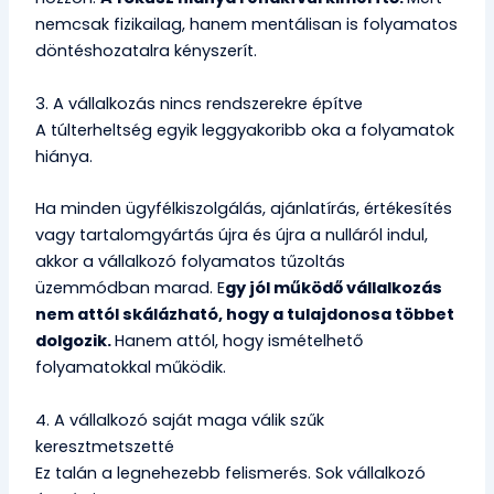
nemcsak fizikailag, hanem mentálisan is folyamatos
döntéshozatalra kényszerít.
3. A vállalkozás nincs rendszerekre építve
A túlterheltség egyik leggyakoribb oka a folyamatok
hiánya.
Ha minden ügyfélkiszolgálás, ajánlatírás, értékesítés
vagy tartalomgyártás újra és újra a nulláról indul,
akkor a vállalkozó folyamatos tűzoltás
üzemmódban marad. E
gy jól működő vállalkozás
nem attól skálázható, hogy a tulajdonosa többet
dolgozik.
Hanem attól, hogy ismételhető
folyamatokkal működik.
4. A vállalkozó saját maga válik szűk
keresztmetszetté
Ez talán a legnehezebb felismerés. Sok vállalkozó