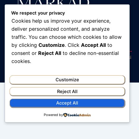
We respect your privacy
Cookies help us improve your experience,
deliver personalized content, and analyze
traffic. You can choose which cookies to allow
Ne építs tovább egy rosszul
by clicking
Customize
. Click
Accept All
to
működő vállalkozást. Tervezd újra.
consent or
Reject All
to decline non-essential
Sóki Judit — márkastratéga és vállalkozásfejlesztési
cookies.
szakértő
Customize
Menu
Reject All
Accept All
Copyright © 2026 MÁRKÁD
Powered by