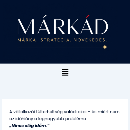
Skip
to
content
Menu
A vállalkozói túlterheltség valódi okai – és miért nem
az időhiány a legnagyobb probléma
„Nincs elég időm.”