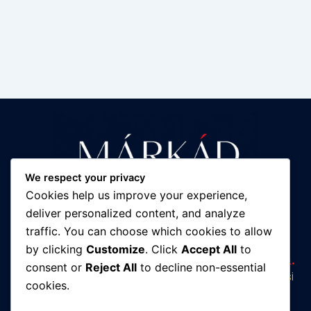
We respect your privacy
Cookies help us improve your experience,
deliver personalized content, and analyze
traffic. You can choose which cookies to allow
Ne építs tovább egy rosszul
by clicking
Customize
. Click
Accept All
to
működő vállalkozást. Tervezd újra.
consent or
Reject All
to decline non-essential
Sóki Judit — márkastratéga és vállalkozásfejlesztési
cookies.
szakértő