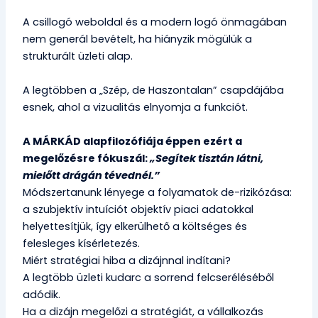
A csillogó weboldal és a modern logó önmagában
nem generál bevételt, ha hiányzik mögülük a
strukturált üzleti alap.
A legtöbben a „Szép, de Haszontalan” csapdájába
esnek, ahol a vizualitás elnyomja a funkciót.
A
MÁRKÁD
alapfilozófiája éppen ezért a
megelőzésre fókuszál:
„Segítek tisztán látni,
mielőtt drágán tévednél.”
Módszertanunk lényege a folyamatok de-rizikózása:
a szubjektív intuíciót objektív piaci adatokkal
helyettesítjük, így elkerülhető a költséges és
felesleges kísérletezés.
Miért stratégiai hiba a dizájnnal indítani?
A legtöbb üzleti kudarc a sorrend felcseréléséből
adódik.
Ha a dizájn megelőzi a stratégiát, a vállalkozás