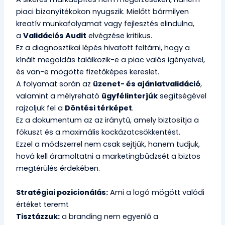
piaci bizonyítékokon nyugszik. Mielőtt bármilyen
kreatív munkafolyamat vagy fejlesztés elindulna,
a
Validációs Audit
elvégzése kritikus.
Ez a diagnosztikai lépés hivatott feltárni, hogy a
kínált megoldás találkozik-e a piac valós igényeivel,
és van-e mögötte fizetőképes kereslet.
A folyamat során az
üzenet- és ajánlatvalidáció
,
valamint a mélyreható
ügyfélinterjúk
segítségével
rajzoljuk fel a
Döntési térképet
.
Ez a dokumentum az az iránytű, amely biztosítja a
fókuszt és a maximális kockázatcsökkentést.
Ezzel a módszerrel nem csak sejtjük, hanem tudjuk,
hová kell áramoltatni a marketingbüdzsét a biztos
megtérülés érdekében.
Stratégiai pozicionálás:
Ami a logó mögött valódi
értéket teremt
Tisztázzuk:
a branding nem egyenlő a