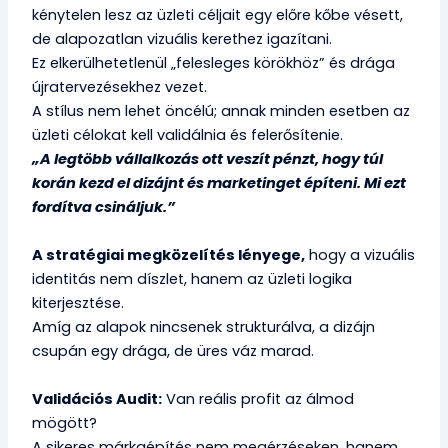
kénytelen lesz az üzleti céljait egy előre kőbe vésett,
de alapozatlan vizuális kerethez igazítani.
Ez elkerülhetetlenül „felesleges körökhöz” és drága
újratervezésekhez vezet.
A stílus nem lehet öncélú; annak minden esetben az
üzleti célokat kell validálnia és felerősítenie.
„A legtöbb vállalkozás ott veszít pénzt, hogy túl
korán kezd el dizájnt és marketinget építeni. Mi ezt
fordítva csináljuk.”
A stratégiai megközelítés lényege,
hogy a vizuális
identitás nem díszlet, hanem az üzleti logika
kiterjesztése.
Amíg az alapok nincsenek strukturálva, a dizájn
csupán egy drága, de üres váz marad.
Validációs Audit:
Van reális profit az álmod
mögött?
A sikeres márkaépítés nem megérzéseken, hanem