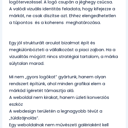
logótervezéssel. A logó csupán a jéghegy csúcsa.
A valódi vizuális identitás feladata, hogy kifejezze a
márkát, ne csak díszítse azt. Ehhez elengedhetetlen
a tűpontos
és a koherens
meghatározása.
Egy jól strukturált arculat bizalmat épít és
megkülönbözteti a vállalkozást a piaci zajban. Ha a
vizualitás mögött nincs stratégiai tartalom, a márka
súlytalan marad.
Mi nem „gyors logókat” gyártunk, hanem olyan
rendszert építünk, ahol minden grafikai elem a
márkád ígéretét támasztja alá.
A weboldal nem kirakat, hanem üzleti konverziós
eszköz
A webdesign területén a legnagyobb tévút a
„túldizájnolás”.
Egy weboldalnak nem művészeti galériaként kell