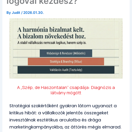
logóval kezdesz?
By
Judit
/
2026.01.30.
A „Szép, de Haszontalan” csapdája: Diagnózis a
látvány mögött
Stratégiai szakértőként gyakran látom ugyanazt a
kritikus hibát: a vállalkozók jelentős összegeket
invesztálnak esztétikus arculatba és drága
marketingkampányokba, az áttörés mégis elmarad.