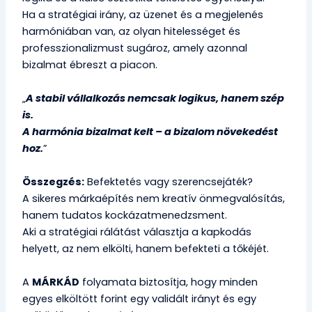
Ha a stratégiai irány, az üzenet és a megjelenés
harmóniában van, az olyan hitelességet és
professzionalizmust sugároz, amely azonnal
bizalmat ébreszt a piacon.
„
A stabil vállalkozás nemcsak logikus, hanem szép
is.
A harmónia bizalmat kelt – a bizalom növekedést
hoz.
”
Összegzés:
Befektetés vagy szerencsejáték?
A sikeres márkaépítés nem kreatív önmegvalósítás,
hanem tudatos kockázatmenedzsment.
Aki a stratégiai rálátást választja a kapkodás
helyett, az nem elkölti, hanem befekteti a tőkéjét.
A
MÁRKÁD
folyamata biztosítja, hogy minden
egyes elköltött forint egy validált irányt és egy