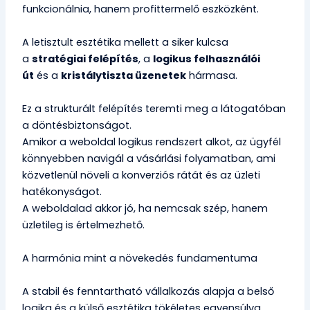
funkcionálnia, hanem profittermelő eszközként.
A letisztult esztétika mellett a siker kulcsa
a
stratégiai felépítés
, a
logikus felhasználói
út
és a
kristálytiszta üzenetek
hármasa.
Ez a strukturált felépítés teremti meg a látogatóban
a döntésbiztonságot.
Amikor a weboldal logikus rendszert alkot, az ügyfél
könnyebben navigál a vásárlási folyamatban, ami
közvetlenül növeli a konverziós rátát és az üzleti
hatékonyságot.
A weboldalad akkor jó, ha nemcsak szép, hanem
üzletileg is értelmezhető.
A harmónia mint a növekedés fundamentuma
A stabil és fenntartható vállalkozás alapja a belső
logika és a külső esztétika tökéletes egyensúlya.